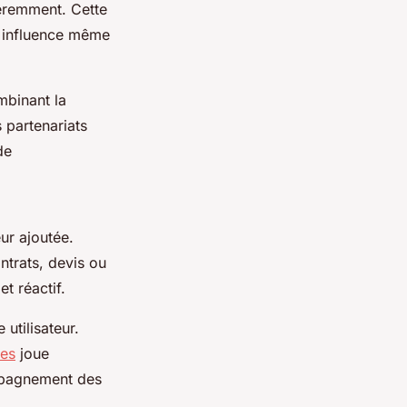
féremment. Cette
t influence même
mbinant la
 partenariats
de
eur ajoutée.
ntrats, devis ou
et réactif.
utilisateur.
ves
joue
ompagnement des