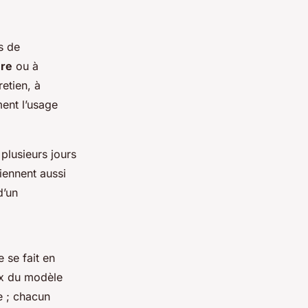
s de
ure
ou à
retien, à
ment l’usage
plusieurs jours
iennent aussi
d’un
 se fait en
ix du modèle
ce ; chacun