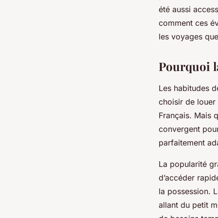
voyager partout
été aussi access
comment ces évo
les voyages que 
Victor
•
29/04/2026 14:06
•
8 min de lecture
Pourquoi la
Les habitudes d
choisir de loue
Français. Mais 
convergent pour
parfaitement ad
La popularité gr
d’accéder rapide
la possession. 
allant du petit 