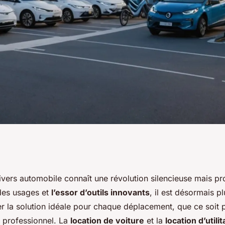
s et mobilité
nivers automobile connaît une révolution silencieuse mais pr
des usages et
l’essor d’outils innovants
, il est désormais p
lles tendances pour
er la solution idéale pour chaque déplacement, que ce soit 
n professionnel. La
location de voiture
et la
location d’utilit