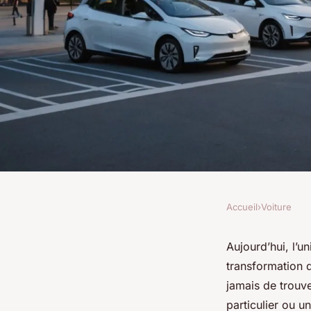
Accueil
›
Voiture
VOITURE
Location de véhicule
Aujourd’hui, l’u
transformation 
intelligente : nouve
jamais de trouv
particulier ou u