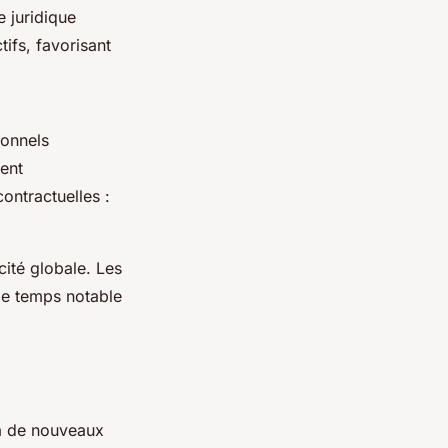
e juridique
tifs, favorisant
ionnels
ent
contractuelles :
cité globale. Les
 de temps notable
e à de nouveaux