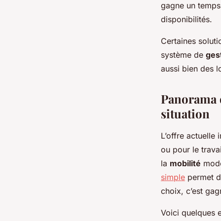
gagne un temps p
disponibilités.
Certaines soluti
système de
ges
aussi bien des 
Panorama de
situation
L’offre actuelle 
ou pour le travai
la
mobilité
mode
simple
permet de
choix, c’est gag
Voici quelques 