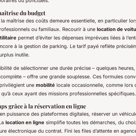
oraires ou ponctuels.
maîtrise du budget
a maîtrise des coûts demeure essentielle, en particulier lor
ofessionnels ou familiaux. Recourir à une
location de voit
ilitaire
permet d’éviter les dépenses imprévues liées à l’ent
ncore à la gestion de parking. Le tarif payé reflète précisé
rplus inutile.
ibilité de sélectionner une durée précise – quelques heures, 
complète – offre une grande souplesse. Ces formules conv
privilégient une
mobilité
locale occasionnelle, comme lors 
u’à ceux ayant des missions professionnelles spécifiques.
s grâce à la réservation en ligne
n puissance des plateformes digitales, réserver un véhicule
La
location en ligne
simplifie toutes les démarches, du cho
ture électronique du contrat. Fini les files d’attente en agen