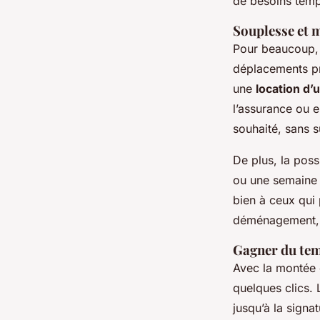
de besoins temp
Souplesse et 
Pour beaucoup, l
déplacements pr
une
location d’ut
l’assurance ou e
souhaité, sans su
De plus, la poss
ou une semaine 
bien à ceux qui 
déménagement, q
Gagner du temp
Avec la montée e
quelques clics. 
jusqu’à la signa