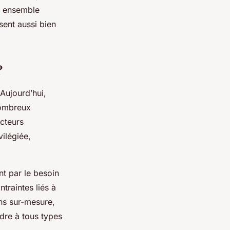
ns ensemble
sent aussi bien
?
Aujourd’hui,
nombreux
cteurs
ilégiée,
t par le besoin
traintes liés à
ns sur-mesure,
dre à tous types