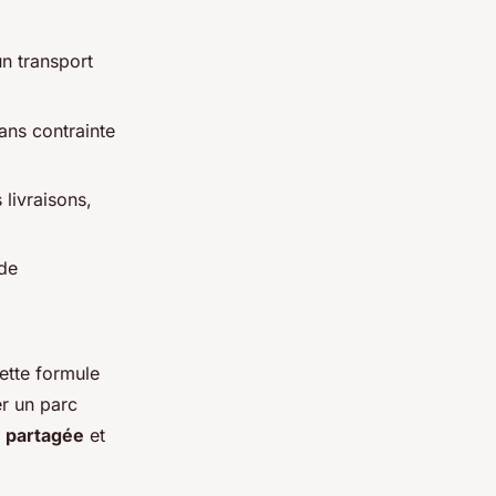
un transport
sans contrainte
 livraisons,
 de
ette formule
er un parc
é partagée
et