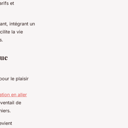
rifs et
nt, intégrant un
ilite la vie
s.
que
pour le plaisir
ation en aller
ventail de
niers.
devient